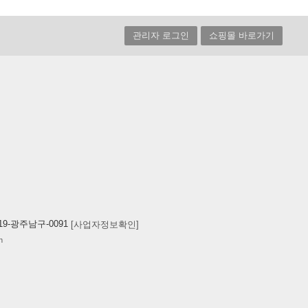
관리자 로그인
쇼핑몰 바로가기
019-광주남구-0091
[사업자정보확인]
n